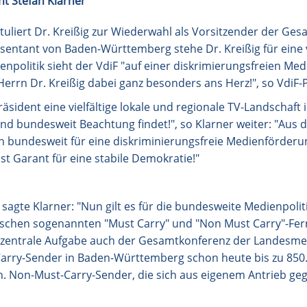
nt Stefan Klarner
uliert Dr. Kreißig zur Wiederwahl als Vorsitzender der Ge
entant von Baden-Württemberg stehe Dr. Kreißig für eine v
politik sieht der VdiF "auf einer diskrimierungsfreien Me
errn Dr. Kreißig dabei ganz besonders ans Herz!", so VdiF-P
Präsident eine vielfältige lokale und regionale TV-Landschaf
nd bundesweit Beachtung findet!", so Klarner weiter: "Aus 
ch bundesweit für eine diskriminierungsfreie Medienförderung
ist Garant für eine stabile Demokratie!"
 sagte Klarner: "Nun gilt es für die bundesweite Medienpoliti
ischen sogenannten "Must Carry" und "Non Must Carry"-Fe
s zentrale Aufgabe auch der Gesamtkonferenz der Landesme
arry-Sender in Baden-Württemberg schon heute bis zu 85
ch. Non-Must-Carry-Sender, die sich aus eigenem Antrieb g