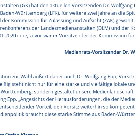
talten (GK) hat den aktuellen Vorsitzenden Dr. Wolfgang K
aden-Württemberg (LFK), für weitere zwei Jahre an die Spi
der Kommission für Zulassung und Aufsicht (ZAK) gewählt.
ktorenkonferenz der Landesmedienanstalten (DLM) und der 
1.01.2020 inne, zuvor war er Vorsitzender der Kommission fü
Medienrats-Vorsitzender Dr. W
ation zur Wahl äußert daher auch Dr. Wolfgang Epp, Vorsit
reißig steht nicht nur für eine starke und vielfältige lokale 
Württemberg, sondern gestaltet unsere Medienlandschaft b
ng Epp. „Angesichts der Herausforderungen, die der Mediens
 entscheidender Vorteil, den Vorsitz weiterhin so kompetent
dienpolitik braucht diese starke Stimme aus Baden-Württe