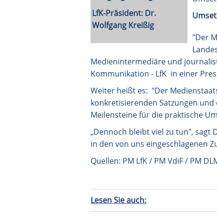
LfK-Präsident: Dr.
Umsetz
Wolfgang Kreißig
"Der M
Landes
Medienintermediäre und journalisti
Kommunikation - LfK in einer Pres
Weiter heißt es: "Der Medienstaats
konkretisierenden Satzungen und 
Meilensteine für die praktische U
„Dennoch bleibt viel zu tun", sagt
in den von uns eingeschlagenen Zu
Quellen: PM LfK / PM VdiF / PM DL
Lesen Sie auch: