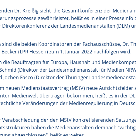
zenden Dr. Kreißig sieht die Gesamtkonferenz der Medienans
rungsprozesse gewährleistet, heißt es in einer Presseinfo d
 der Direktorenkonferenz der Landesmedienanstalten (DLM) 
n sind die beiden Koordinatoren der Fachausschüsse, Dr. 
m Becker (LPR Hessen) zum 1. Januar 2022 nachfolgen wird.
h die Beauftragten für Europa, Haushalt und Medienkompeten
Schmid (Direktor der Landesmedienanstalt für Medien NRW)
 Jochen Fasco (Direktor der Thüringer Landesmedienanstalt
m neuen Medienstaatsvertrag (MStV) neue Aufsichtsfelder z
enten Medienwelt übertragen bekommen, heißt es in der DLM
echtliche Veränderungen der Medienregulierung in Deutsc
r Verabschiedung der den MStV konkretisierenden Satzung
htsstrukturen haben die Medienanstalten demnach "wichtige
ung abgeschlossen", heißt es weiter.