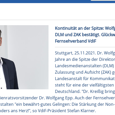
ng Kreißig als Vorsitzender von DLM und ZAK bestätigt. Glü
Kontinuität an der Spitze: Wolf
DLM und ZAK bestätigt. Glück
Fernsehverband VdiF
Stuttgart, 25.11.2021. Dr. Wolfg
Jahre an die Spitze der Direkt
Landesmedienanstalten (DLM)
Zulassung und Aufsicht (ZAK) 
Landesanstalt für Kommunikat
steht für eine der vielfältigst
Deutschland. "Dr. Kreißig brin
ienratsvorsitzender Dr. Wolfgang Epp. Auch der Fernsehver
talten "ein bewährt-gutes Gelingen: Die Stärkung der Non
ders ans Herz!", so VdiF-Präsident Stefan Klarner.