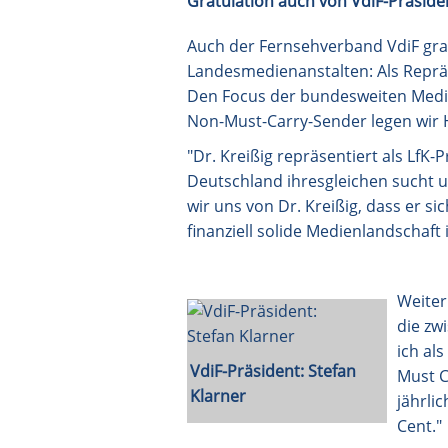
Gratulation auch von VdiF-Präside
Auch der Fernsehverband VdiF grat
Landesmedienanstalten: Als Repräs
Den Focus der bundesweiten Medien
Non-Must-Carry-Sender legen wir H
"Dr. Kreißig repräsentiert als LfK-
Deutschland ihresgleichen sucht u
wir uns von Dr. Kreißig, dass er si
finanziell solide Medienlandschaft 
Weiter
die zw
ich al
VdiF-Präsident: Stefan
Must C
Klarner
jährli
Cent."