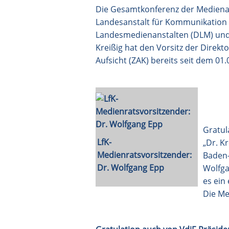
Die Gesamtkonferenz der Medienans
Landesanstalt für Kommunikation B
Landesmedienanstalten (DLM) und 
Kreißig hat den Vorsitz der Dire
Aufsicht (ZAK) bereits seit dem 0
Gratul
LfK-
„Dr. K
Medienratsvorsitzender:
Baden-
Dr. Wolfgang Epp
Wolfga
es ein
Die Me