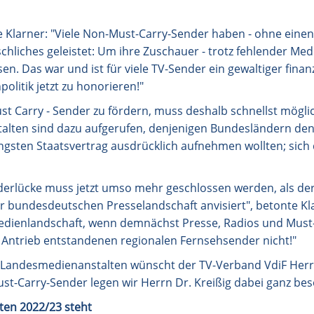
gte Klarner: "Viele Non-Must-Carry-Sender haben - ohne ein
hliches geleistet: Um ihre Zuschauer - trotz fehlender Med
sen. Das war und ist für viele TV-Sender ein gewaltiger finan
politik jetzt zu honorieren!"
st Carry - Sender zu fördern, muss deshalb schnellst mögl
alten sind dazu aufgerufen, denjenigen Bundesländern den 
ngsten Staatsvertrag ausdrücklich aufnehmen wollten; sich
erlücke muss jetzt umso mehr geschlossen werden, als der
 bundesdeutschen Presselandschaft anvisiert", betonte Kla
Medienlandschaft, wenn demnächst Presse, Radios und Must
 Antrieb entstandenen regionalen Fernsehsender nicht!"
er Landesmedienanstalten wünscht der TV-Verband VdiF Herr
st-Carry-Sender legen wir Herrn Dr. Kreißig dabei ganz bes
ten 2022/23 steht