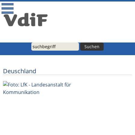
Verband für digitales broadcast und internetbasiertes
Fernsehen
Suche
Deuschland
VdiF gratuliert Dr. Kreißig zur
Wiederwahl - VdiF: Dringlichste Aufgabe
der Landesmedienanstalten:
Förderlücke schließen